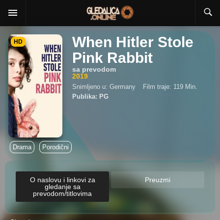
When Hitler Stole
HD
Pink Rabbit
sa prevodom
2019
Snimljeno u: Germany
Film traje: 119 Min.
Publika: PG
Drama
Porodični
O naslovu i linkovi za
Preuzmi
gledanje sa
prevodom/titlovima