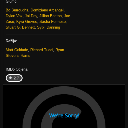
Glumci:
Bo Burroughs
,
Domiziano Arcangeli
,
Dylan Vox
,
Jai Day
,
Jillian Easton
,
Joe
Zaso
,
Kyra Groves
,
Sasha Formoso
,
Stuart G. Bennett
,
Sybil Danning
Režija:
Matt Goldade
,
Richard Tucci
,
Ryan
Stevens Harris
IMDb Ocjena
2.7