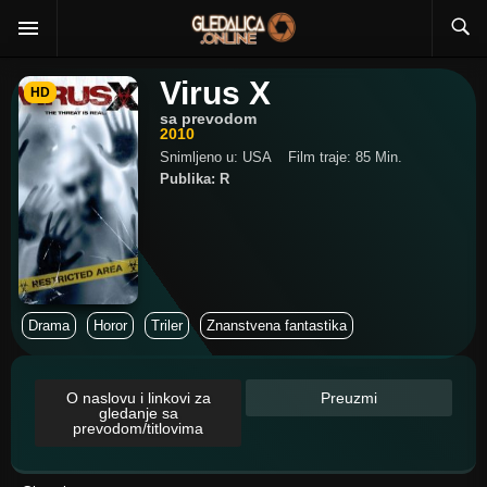
Virus X
HD
sa prevodom
2010
Snimljeno u: USA
Film traje: 85 Min.
Publika: R
Drama
Horor
Triler
Znanstvena fantastika
O naslovu i linkovi za
Preuzmi
gledanje sa
prevodom/titlovima