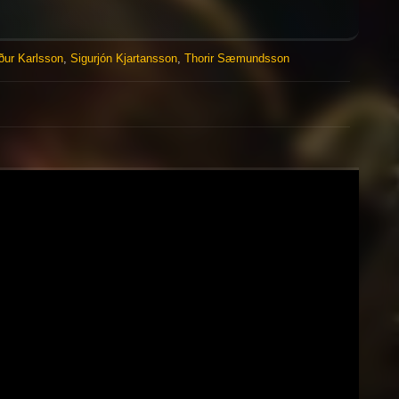
ður Karlsson
,
Sigurjón Kjartansson
,
Thorir Sæmundsson