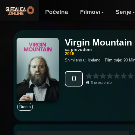
Početna
Filmovi
Serije
Virgin Mountain
sa prevodom
2015
Snimljeno u: Iceland
Film traje: 90 Min
0
0
je ocijenilo
Drama