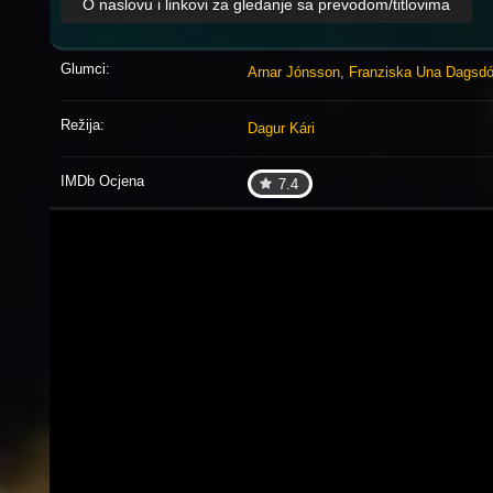
O naslovu i linkovi za gledanje sa prevodom/titlovima
Glumci:
Arnar Jónsson
,
Franziska Una Dagsdót
Režija:
Dagur Kári
IMDb Ocjena
7.4