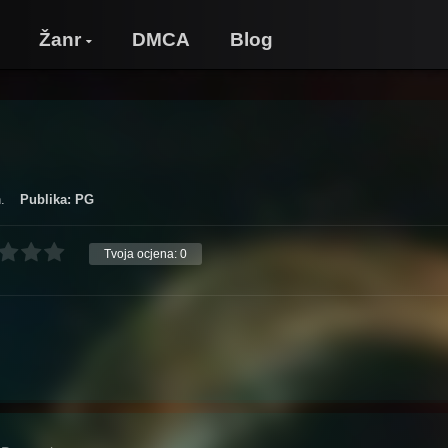
Žanr
DMCA
Blog
.
Publika: PG
Tvoja ocjena:
0