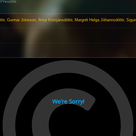
Preuzmi
tir
,
Gunnar Jónsson
,
Ilmur Kristjánsdóttir
,
Margrét Helga Jóhannsdóttir
,
Sigur