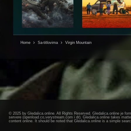
Home
Sa-titlovima
Virgin Mountain
© 2025 by Gledalica.online. All Rights Reserved. Gledalica.online je for
servere (openload.co,verystream.com i dr). Gledalica.online takes matte
content online. It should be noted that Gledalica.online is a simple searc