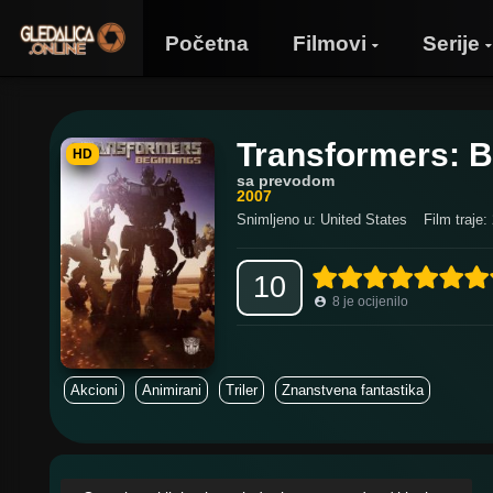
Početna
Filmovi
Serije
Transformers: 
HD
sa prevodom
2007
Snimljeno u: United States
Film traje:
10
8
je ocijenilo
Akcioni
Animirani
Triler
Znanstvena fantastika