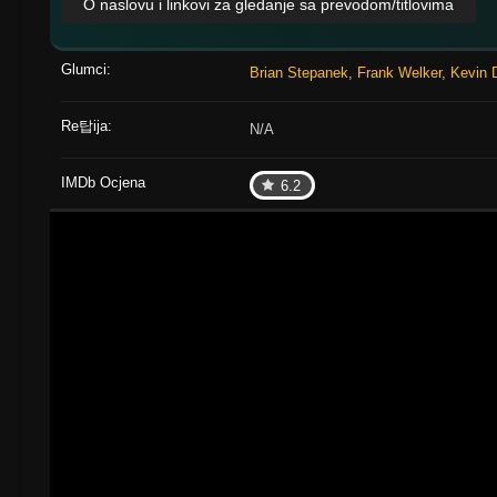
O naslovu i linkovi za gledanje sa prevodom/titlovima
Glumci:
Brian Stepanek
,
Frank Welker
,
Kevin 
Re탑ija:
N/A
IMDb Ocjena
6.2