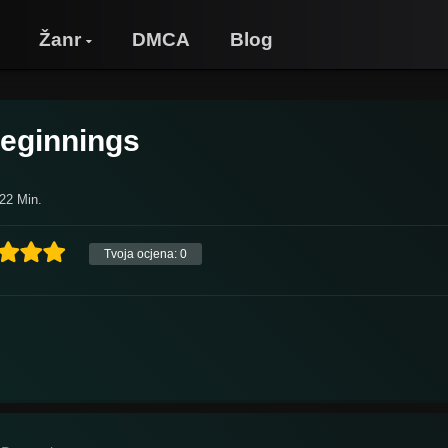
Žanr
DMCA
Blog
Beginnings
 22 Min.
Tvoja ocjena:
0