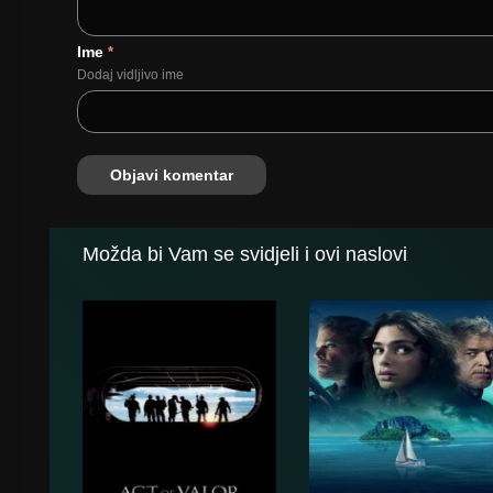
Ime
*
Dodaj vidljivo ime
Možda bi Vam se svidjeli i ovi naslovi