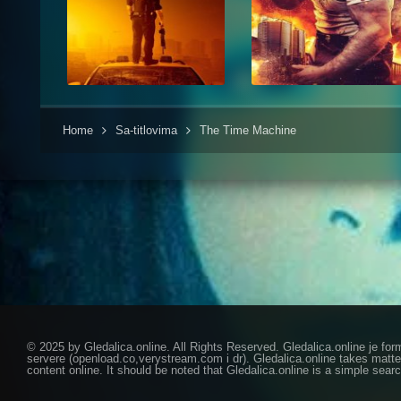
Home
Sa-titlovima
The Time Machine
© 2025 by Gledalica.online. All Rights Reserved. Gledalica.online je for
servere (openload.co,verystream.com i dr). Gledalica.online takes matte
content online. It should be noted that Gledalica.online is a simple searc