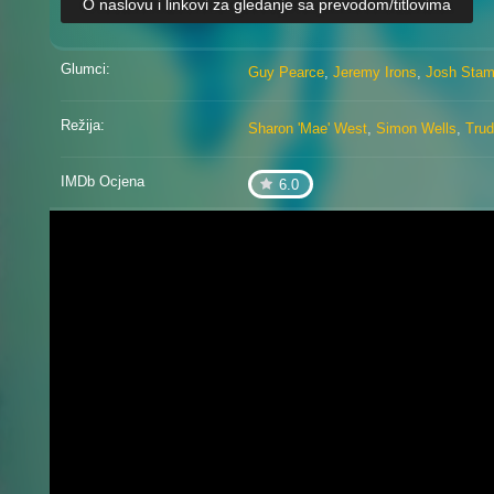
O naslovu i linkovi za gledanje sa prevodom/titlovima
Glumci:
Guy Pearce
,
Jeremy Irons
,
Josh Stam
Režija:
Sharon 'Mae' West
,
Simon Wells
,
Tru
IMDb Ocjena
6.0