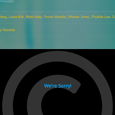
Preuzmi
berg
,
Laura Kirk
,
Mark Addy
,
Omero Mumba
,
Orlando Jones
,
Phyllida Law
,
S
dy Ramirez