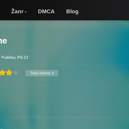
Žanr
DMCA
Blog
ne
Publika: PG-13
Tvoja ocjena:
0