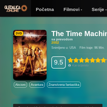
Početna
Filmovi
Serije
The Time Machi
DVD
sa prevodom
2002
Snimljeno u: USA
Film traje: 96 Min.
9.5
4
je ocijenilo
Akcioni
Avantura
Znanstvena fantastika