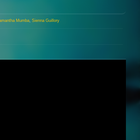
amantha Mumba
,
Sienna Guillory