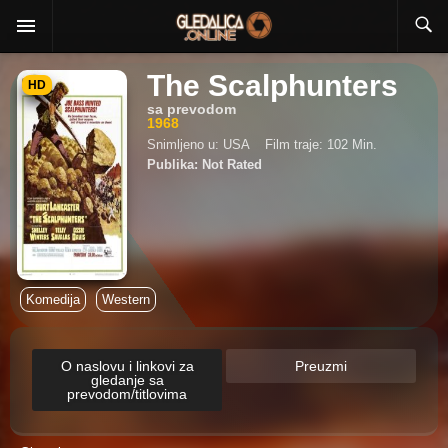
The Scalphunters
HD
sa prevodom
1968
Snimljeno u: USA
Film traje: 102 Min.
Publika: Not Rated
Komedija
Western
O naslovu i linkovi za
Preuzmi
gledanje sa
prevodom/titlovima