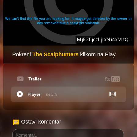
Pokreni
The Scalphunters
klikom na Play
Trailer
Player
netu.tv
Ostavi komentar