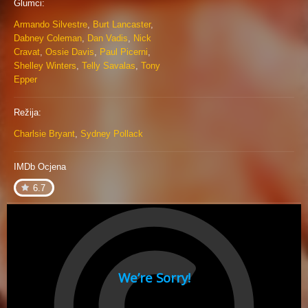
Glumci:
Armando Silvestre
,
Burt Lancaster
,
Dabney Coleman
,
Dan Vadis
,
Nick
Cravat
,
Ossie Davis
,
Paul Picerni
,
Shelley Winters
,
Telly Savalas
,
Tony
Epper
Režija:
Charlsie Bryant
,
Sydney Pollack
IMDb Ocjena
6.7