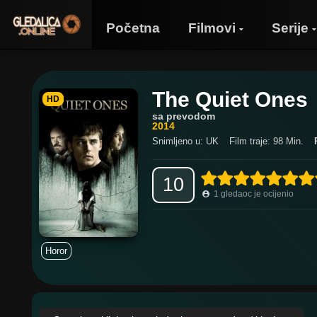
Početna
Filmovi
Serije
The Quiet Ones
HD
sa prevodom
2014
Snimljeno u: UK
Film traje: 98 Min.
10
1
gledaoc je ocijenio
Horor