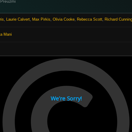
Preuzmi
ris
,
Laurie Calvert
,
Max Pirkis
,
Olivia Cooke
,
Rebecca Scott
,
Richard Cunni
ta Mani