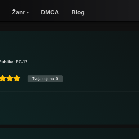
Žanr
DMCA
Blog
Publika: PG-13
Tvoja ocjena:
0