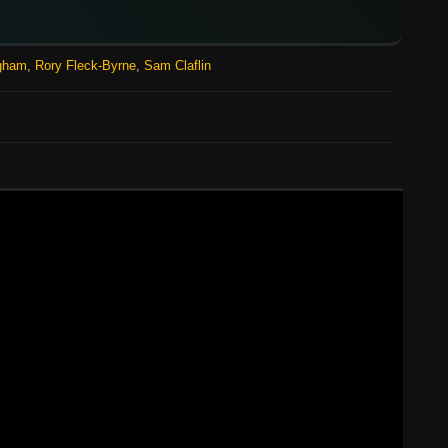
ngham
,
Rory Fleck-Byrne
,
Sam Claflin