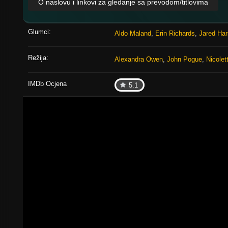
O naslovu i linkovi za gledanje sa prevodom/titlovima
Glumci:
Aldo Maland
,
Erin Richards
,
Jared Har
Režija:
Alexandra Owen
,
John Pogue
,
Nicolet
IMDb Ocjena
5.1