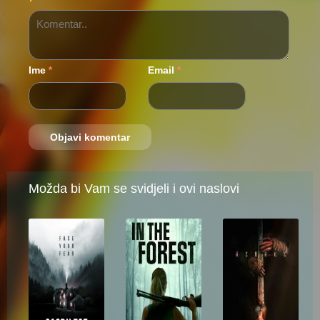
Ime
Email
*
*
Možda bi Vam se svidjeli i ovi naslovi