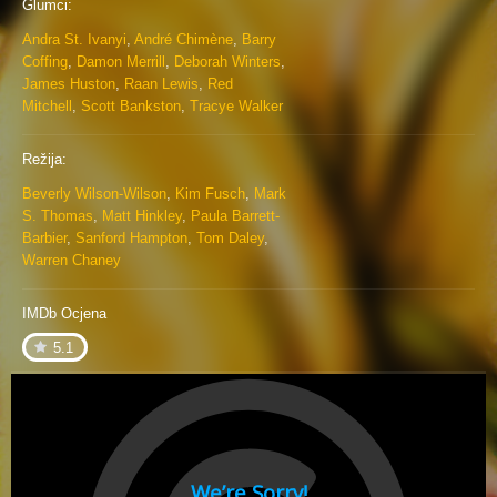
Glumci:
Andra St. Ivanyi
,
André Chimène
,
Barry
Coffing
,
Damon Merrill
,
Deborah Winters
,
James Huston
,
Raan Lewis
,
Red
Mitchell
,
Scott Bankston
,
Tracye Walker
Režija:
Beverly Wilson-Wilson
,
Kim Fusch
,
Mark
S. Thomas
,
Matt Hinkley
,
Paula Barrett-
Barbier
,
Sanford Hampton
,
Tom Daley
,
Warren Chaney
IMDb Ocjena
5.1