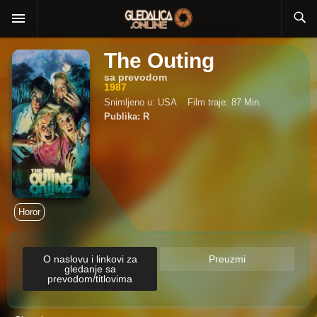
The Outing
sa prevodom
1987
Snimljeno u: USA
Film traje: 87 Min.
Publika: R
Horor
O naslovu i linkovi za
Preuzmi
gledanje sa
prevodom/titlovima