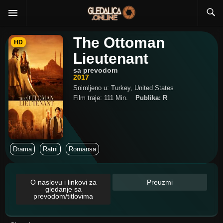
The Ottoman
HD
Lieutenant
sa prevodom
2017
Snimljeno u: Turkey, United States
Film traje: 111 Min.
Publika: R
Drama
Ratni
Romansa
O naslovu i linkovi za
Preuzmi
gledanje sa
prevodom/titlovima