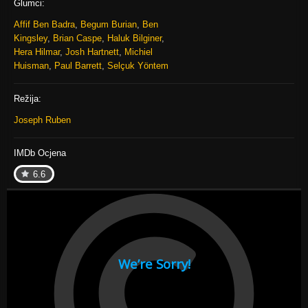
Glumci:
Affif Ben Badra
,
Begum Burian
,
Ben
Kingsley
,
Brian Caspe
,
Haluk Bilginer
,
Hera Hilmar
,
Josh Hartnett
,
Michiel
Huisman
,
Paul Barrett
,
Selçuk Yöntem
Režija:
Joseph Ruben
IMDb Ocjena
6.6