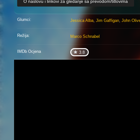
O naslovu i linkovi za gledanje sa prevodom/titlovima
Glumci:
Jessica Alba
,
Jim Gaffigan
,
John Oliv
Režija:
Marco Schnabel
IMDb Ocjena
3.8