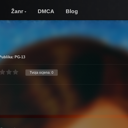
Žanr
DMCA
Blog
Publika: PG-13
Tvoja ocjena:
0