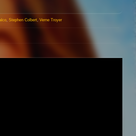
lco
,
Stephen Colbert
,
Verne Troyer