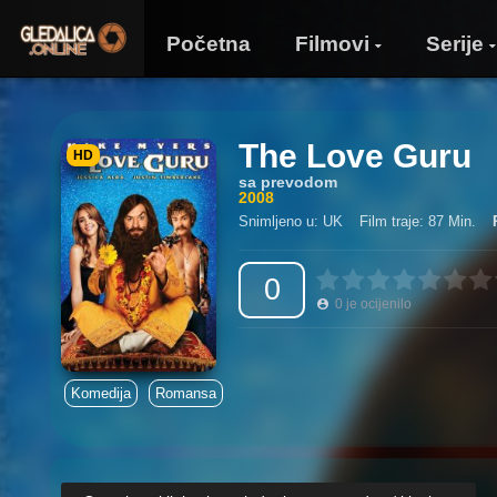
Početna
Filmovi
Serije
The Love Guru
HD
sa prevodom
2008
Snimljeno u: UK
Film traje: 87 Min.
0
0
je ocijenilo
Komedija
Romansa