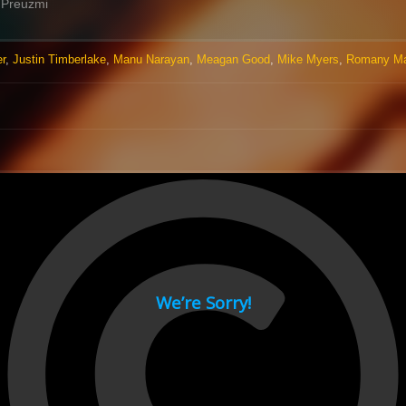
Preuzmi
er
,
Justin Timberlake
,
Manu Narayan
,
Meagan Good
,
Mike Myers
,
Romany Ma