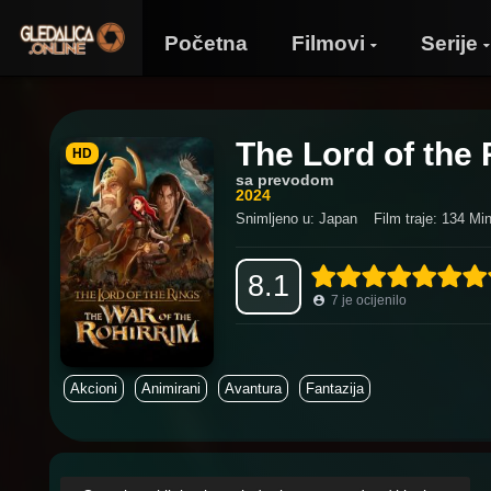
Početna
Filmovi
Serije
The Lord of the 
HD
sa prevodom
2024
Snimljeno u: Japan
Film traje: 134 Min
8.1
7
je ocijenilo
Akcioni
Animirani
Avantura
Fantazija