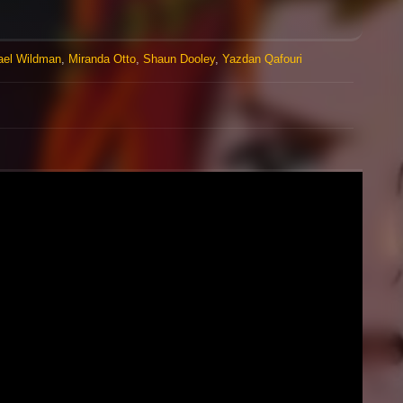
ael Wildman
,
Miranda Otto
,
Shaun Dooley
,
Yazdan Qafouri