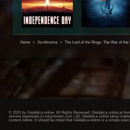
Home
Sa-titlovima
The Lord of the Rings: The War of the 
© 2025 by Gledalica.online. All Rights Reserved. Gledalica.online je for
servere (openload.co,verystream.com i dr). Gledalica.online takes matte
content online. It should be noted that Gledalica.online is a simple searc