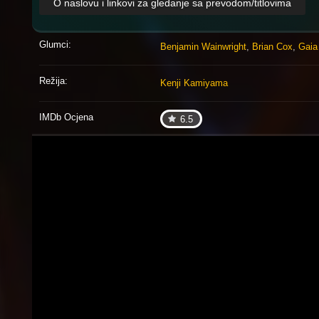
O naslovu i linkovi za gledanje sa prevodom/titlovima
Glumci:
Benjamin Wainwright
,
Brian Cox
,
Gaia
Režija:
Kenji Kamiyama
IMDb Ocjena
6.5