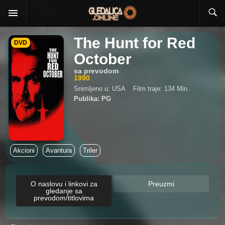
The Hunt for Red
DVD
October
sa prevodom
1990
Snimljeno u: USA
Film traje: 134 Min.
Publika: PG
Akcioni
Avantura
Triler
O naslovu i linkovi za
Preuzmi
gledanje sa
prevodom/titlovima