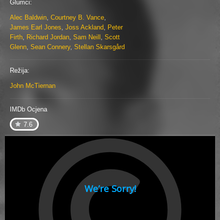
Glumci:
Alec Baldwin
,
Courtney B. Vance
,
James Earl Jones
,
Joss Ackland
,
Peter
Firth
,
Richard Jordan
,
Sam Neill
,
Scott
Glenn
,
Sean Connery
,
Stellan Skarsgård
Režija:
John McTiernan
IMDb Ocjena
7.6