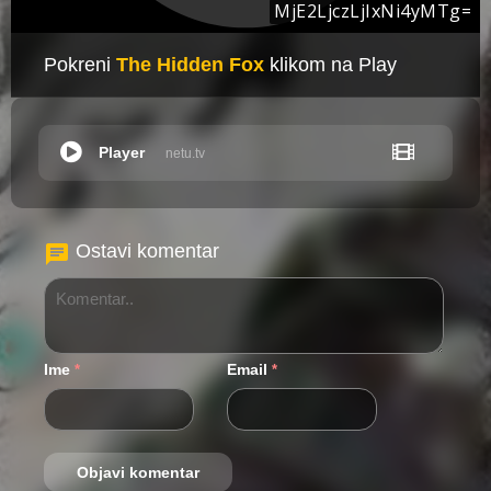
Pokreni
The Hidden Fox
klikom na Play
Player
netu.tv
Ostavi komentar
Ime
Email
*
*