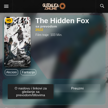
The Hidden Fox
HD
sa prevodom
2022
Film traje: 103 Min.
Akcioni
Fantazija
O naslovu i linkovi za
Preuzmi
gledanje sa
prevodom/titlovima