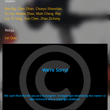
Glumci:
Ben Ng
,
Chen Zihan
,
Chunyu Shanshan
,
Fu Jia
,
Huawei Zhao
,
Mark Cheng
,
Ray
Lui
,
Yi Yang
,
Yusi Chen
,
Zhao Zichong
Režija:
Lei Qiao