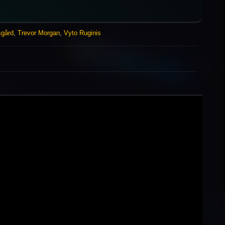
sgård
,
Trevor Morgan
,
Vyto Ruginis