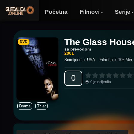
Početna
Filmovi
Serije
The Glass Hous
DVD
sa prevodom
2001
Snimljeno u: USA
Film traje: 106 Min.
0
0
je ocijenilo
Drama
Triler