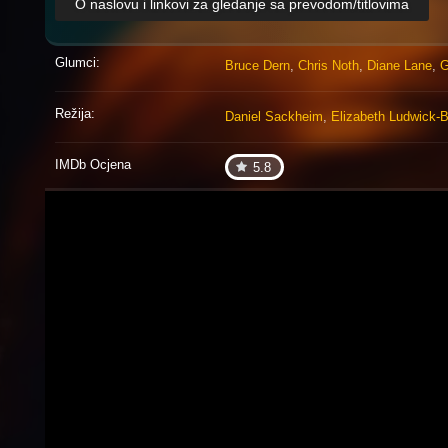
O naslovu i linkovi za gledanje sa prevodom/titlovima
Glumci:
Bruce Dern
,
Chris Noth
,
Diane Lane
,
G
Režija:
Daniel Sackheim
,
Elizabeth Ludwick-
IMDb Ocjena
5.8