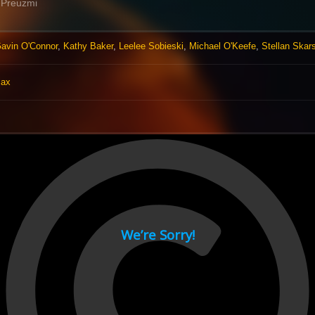
Preuzmi
avin O'Connor
,
Kathy Baker
,
Leelee Sobieski
,
Michael O'Keefe
,
Stellan Skar
Bax