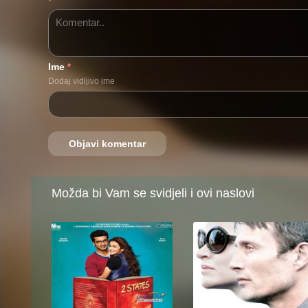
Ime
*
Dodaj vidljivo ime
Možda bi Vam se svidjeli i ovi naslovi