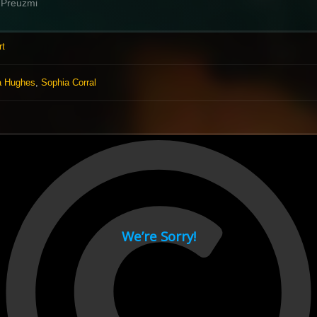
Preuzmi
rt
ia Hughes
,
Sophia Corral