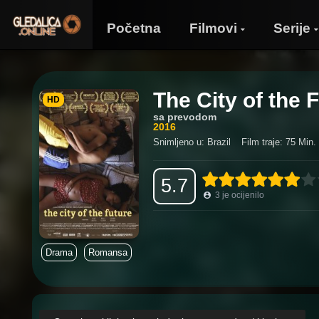
Početna
Filmovi
Serije
The City of the 
HD
sa prevodom
2016
Snimljeno u: Brazil
Film traje: 75 Min.
5.7
3
je ocijenilo
Drama
Romansa