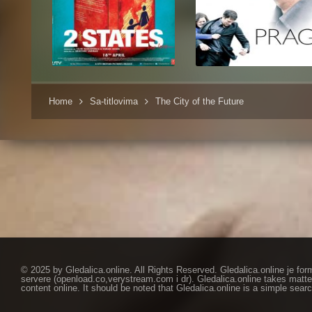
Home
Sa-titlovima
The City of the Future
© 2025 by Gledalica.online. All Rights Reserved. Gledalica.online je for
servere (openload.co,verystream.com i dr). Gledalica.online takes matte
content online. It should be noted that Gledalica.online is a simple searc