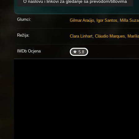
O naslovu i linkovi za gledanje sa prevodom/titlovima
Glumci:
Gilmar Araújo
,
Igor Santos
,
Milla Suza
Režija:
Clara Linhart
,
Cláudio Marques
,
Maríl
IMDb Ocjena
5.8