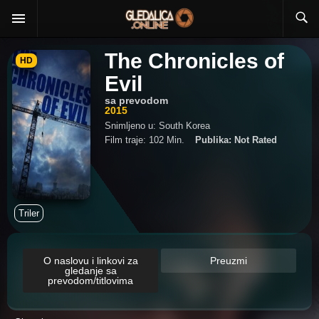
The Chronicles of
HD
Evil
sa prevodom
2015
Snimljeno u: South Korea
Film traje: 102 Min.
Publika: Not Rated
Triler
O naslovu i linkovi za
Preuzmi
gledanje sa
prevodom/titlovima