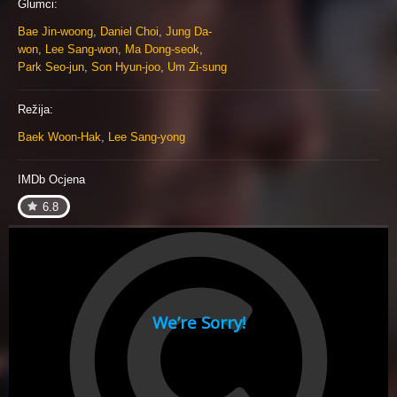
Glumci:
Bae Jin-woong
,
Daniel Choi
,
Jung Da-
won
,
Lee Sang-won
,
Ma Dong-seok
,
Park Seo-jun
,
Son Hyun-joo
,
Um Zi-sung
Režija:
Baek Woon-Hak
,
Lee Sang-yong
IMDb Ocjena
6.8