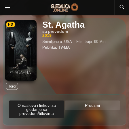
St. Agatha
HD
sa prevodom
2019
Snimljeno u: USA
Film traje: 90 Min.
Publika: TV-MA
Horor
O naslovu i linkovi za
Preuzmi
gledanje sa
prevodom/titlovima