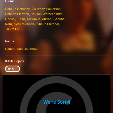
Glumci:
Carolyn Hennesy
,
Courtney Halverson
,
Hannah Fierman
,
Jayson Warner Smith
,
Lindsay Seim
,
Maximus Murrah
,
Sabrina
Kern
,
Seth Michaels
,
Shaun Fletcher
,
Trin Miller
Režija:
Darren Lynn Bousman
IMDb Ocjena
5.1