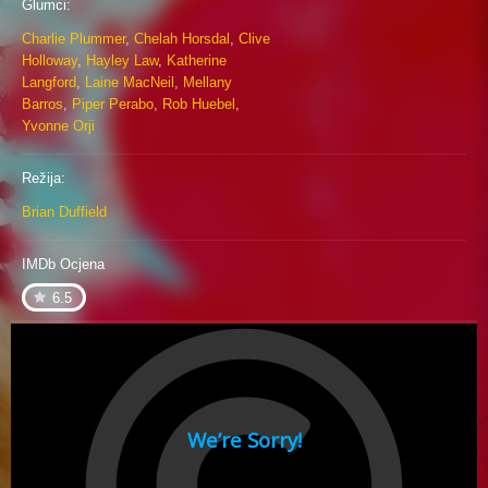
Glumci:
Charlie Plummer
,
Chelah Horsdal
,
Clive
Holloway
,
Hayley Law
,
Katherine
Langford
,
Laine MacNeil
,
Mellany
Barros
,
Piper Perabo
,
Rob Huebel
,
Yvonne Orji
Režija:
Brian Duffield
IMDb Ocjena
6.5