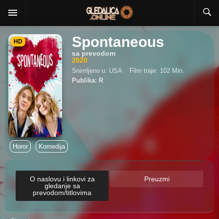
Spontaneous
HD
sa prevodom
2020
Snimljeno u: USA
Film traje: 102 Min.
Publika: R
Horor
Komedija
O naslovu i linkovi za
Preuzmi
gledanje sa
prevodom/titlovima