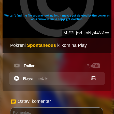
Pokreni
Spontaneous
klikom na Play
Trailer
Player
netu.tv
Ostavi komentar