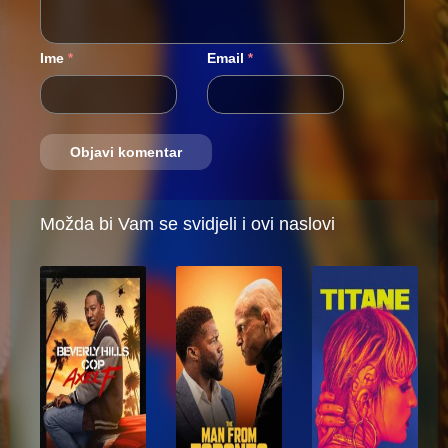
Ime
Email
*
*
Možda bi Vam se svidjeli i ovi naslovi