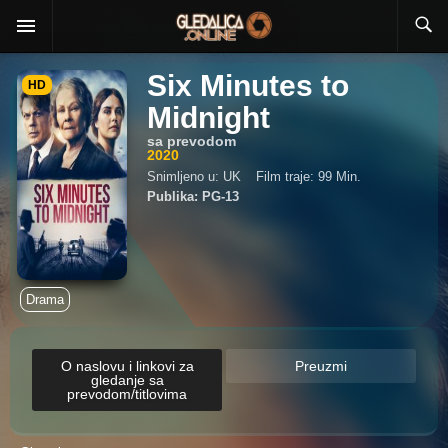
Six Minutes to
HD
Midnight
sa prevodom
2020
Snimljeno u: UK
Film traje: 99 Min.
Publika: PG-13
Drama
O naslovu i linkovi za
Preuzmi
gledanje sa
prevodom/titlovima