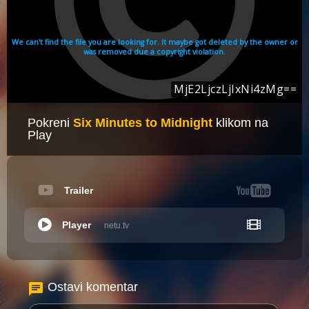
Pokreni
Six Minutes to Midnight
klikom na
Play
Trailer
Player
netu.tv
Ostavi komentar