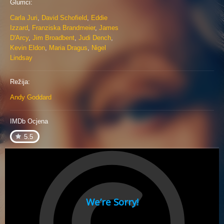
Glumci:
Carla Juri
,
David Schofield
,
Eddie
Izzard
,
Franziska Brandmeier
,
James
D'Arcy
,
Jim Broadbent
,
Judi Dench
,
Kevin Eldon
,
Maria Dragus
,
Nigel
Lindsay
Režija:
Andy Goddard
IMDb Ocjena
5.5