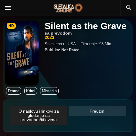
Silent as the Grave
HD
sa prevodom
2023
Snimljeno u: USA
Film traje: 93 Min.
Publika: Not Rated
Drama
Krimi
Misterija
O naslovu i linkovi za
Preuzmi
gledanje sa
prevodom/titlovima