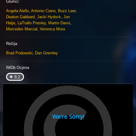
Glumci:
Angela Aiello
,
Antonio Ciano
,
Buzz Leer
,
Deaton Gabbard
,
Jacki Hydock
,
Jon
Hatje
,
LaTrallo Presley
,
Martin Davis
,
Mercedes Marcial
,
Veronica Mora
Režija:
Brad Podowski
,
Dan Gremley
IMDb Ocjena
6.2