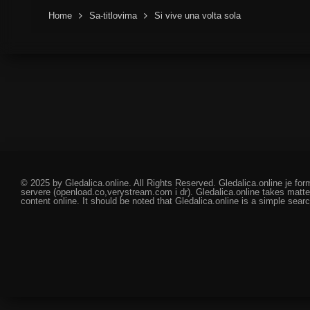
Home
Sa-titlovima
Si vive una volta sola
© 2025 by Gledalica.online. All Rights Reserved. Gledalica.online je for
servere (openload.co,verystream.com i dr). Gledalica.online takes matte
content online. It should be noted that Gledalica.online is a simple searc