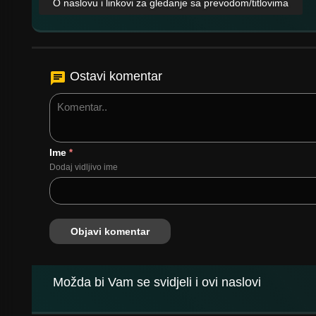
O naslovu i linkovi za gledanje sa prevodom/titlovima
Ostavi komentar
Ime
*
Dodaj vidljivo ime
Možda bi Vam se svidjeli i ovi naslovi