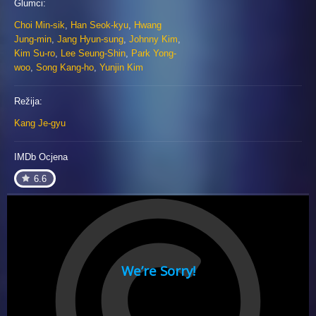
Glumci:
Choi Min-sik
,
Han Seok-kyu
,
Hwang
Jung-min
,
Jang Hyun-sung
,
Johnny Kim
,
Kim Su-ro
,
Lee Seung-Shin
,
Park Yong-
woo
,
Song Kang-ho
,
Yunjin Kim
Režija:
Kang Je-gyu
IMDb Ocjena
6.6