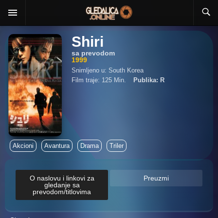
Shiri
sa prevodom
1999
Snimljeno u: South Korea
Film traje: 125 Min.
Publika: R
Akcioni
Avantura
Drama
Triler
O naslovu i linkovi za
Preuzmi
gledanje sa
prevodom/titlovima