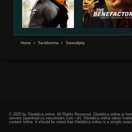
Home
Sa-titlovima
Serendipity
© 2025 by Gledalica.online. All Rights Reserved. Gledalica.online je for
servere (openload.co,verystream.com i dr). Gledalica.online takes matte
content online. It should be noted that Gledalica.online is a simple searc