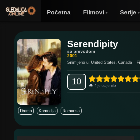
Početna
Filmovi
Serije
Serendipity
sa prevodom
2001
Snimljeno u: United States, Canada
F
10
4
je ocijenilo
Drama
Komedija
Romansa