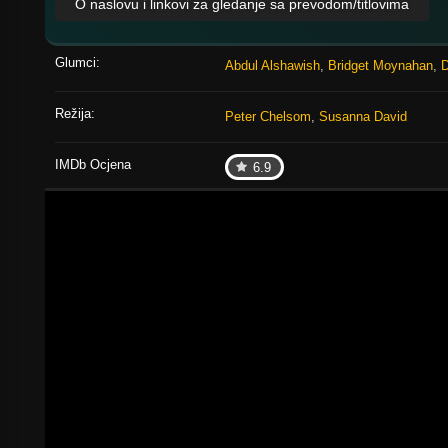
O naslovu i linkovi za gledanje sa prevodom/titlovima
Glumci:
Abdul Alshawish
,
Bridget Moynahan
,
D
Režija:
Peter Chelsom
,
Susanna David
IMDb Ocjena
6.9