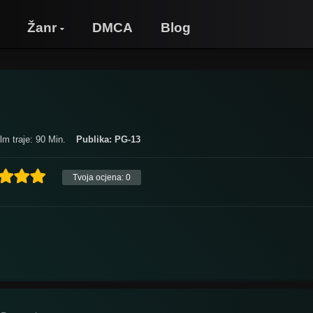
Žanr
DMCA
Blog
ilm traje: 90 Min.
Publika: PG-13
Tvoja ocjena:
0