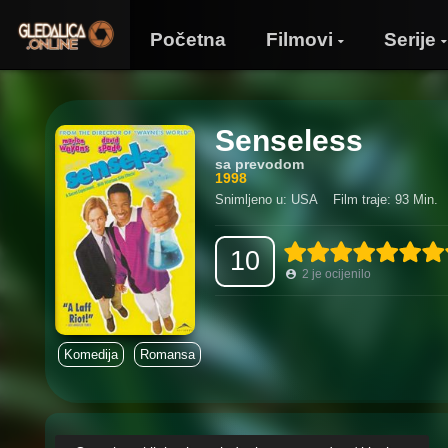
Početna
Filmovi
Serije
Senseless
sa prevodom
1998
Snimljeno u: USA
Film traje: 93 Min.
10
2
je ocijenilo
Komedija
Romansa