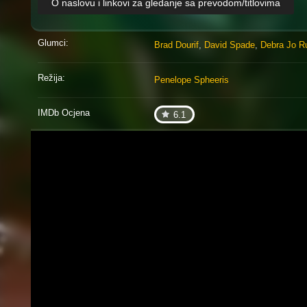
O naslovu i linkovi za gledanje sa prevodom/titlovima
Glumci:
Brad Dourif
,
David Spade
,
Debra Jo R
Režija:
Penelope Spheeris
IMDb Ocjena
6.1