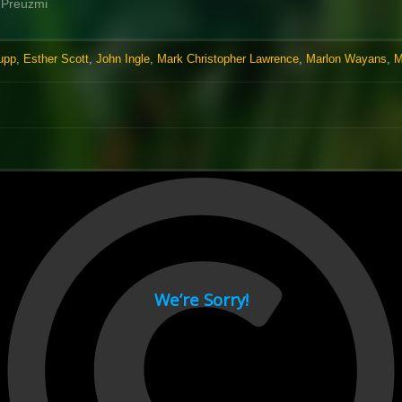
Preuzmi
upp
,
Esther Scott
,
John Ingle
,
Mark Christopher Lawrence
,
Marlon Wayans
,
M