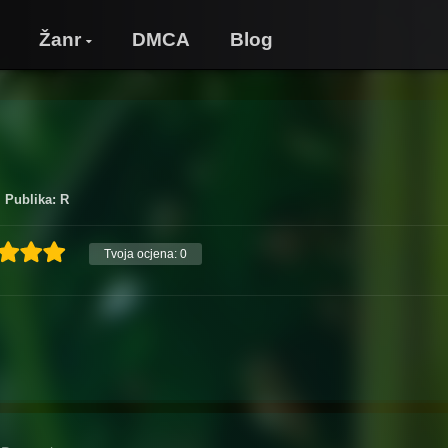
Žanr
DMCA
Blog
Publika: R
Tvoja ocjena:
0