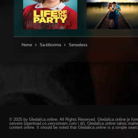
Home
Sa-titlovima
Senseless
© 2025 by Gledalica.online. All Rights Reserved. Gledalica.online je for
servere (openload.co,verystream.com i dr). Gledalica.online takes matte
content online. It should be noted that Gledalica.online is a simple searc