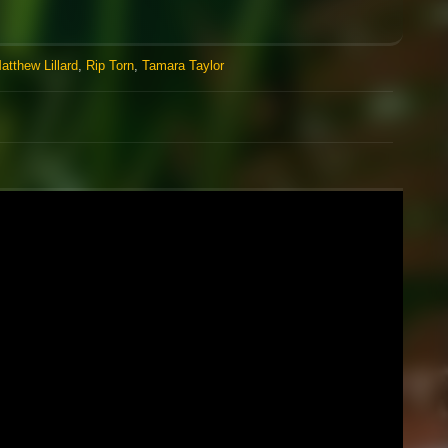
atthew Lillard
,
Rip Torn
,
Tamara Taylor