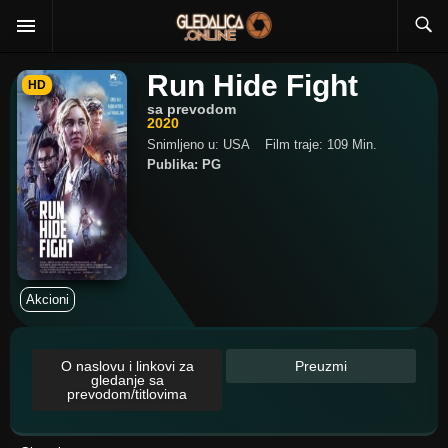
Run Hide Fight
HD
sa prevodom
2020
Snimljeno u: USA
Film traje: 109 Min.
Publika: PG
Akcioni
O naslovu i linkovi za
Preuzmi
gledanje sa
prevodom/titlovima