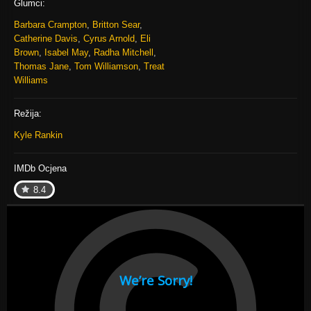
Glumci:
Barbara Crampton
,
Britton Sear
,
Catherine Davis
,
Cyrus Arnold
,
Eli
Brown
,
Isabel May
,
Radha Mitchell
,
Thomas Jane
,
Tom Williamson
,
Treat
Williams
Režija:
Kyle Rankin
IMDb Ocjena
8.4