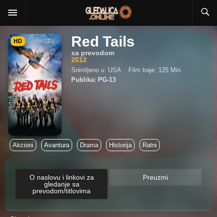
Red Tails
HD
sa prevodom
2012
Snimljeno u: USA
Film traje: 125 Min.
Publika: PG-13
Akcioni
Avantura
Drama
Historija
Ratni
O naslovu i linkovi za
Preuzmi
gledanje sa
prevodom/titlovima