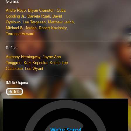
Glumci:
Andre Royo
,
Bryan Cranston
,
Cuba
Gooding Jr.
,
Daniela Ruah
,
David
Oyelowo
,
Lee Tergesen
,
Matthew Leitch
,
Michael B. Jordan
,
Robert Kazinsky
,
Terrence Howard
Režija:
Anthony Hemingway
,
Jayne-Ann
Tenggren
,
Kazi Kopecka
,
Kristin Lee
Calabrese
,
Lori Wyant
IMDb Ocjena
5.9