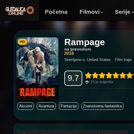
Početna
Filmovi
Serije
Rampage
HD
sa prevodom
2018
Snimljeno u: United States
Film traje:
9.7
23
je ocijenilo
Akcioni
Avantura
Fantazija
Znanstvena fantastika