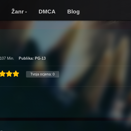
Žanr
DMCA
Blog
 107 Min.
Publika: PG-13
Tvoja ocjena:
0