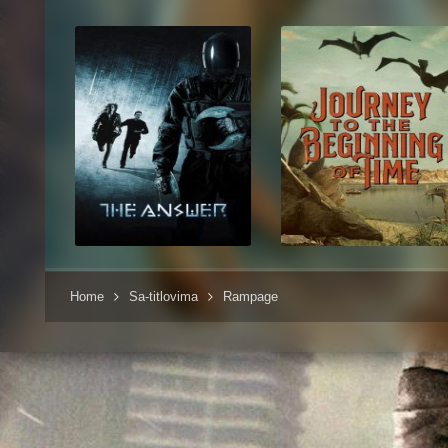
Home
Sa-titlovima
Rampage