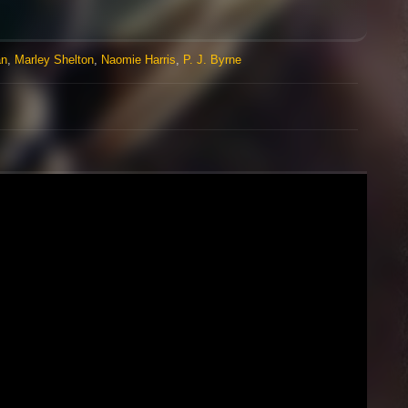
an
,
Marley Shelton
,
Naomie Harris
,
P. J. Byrne