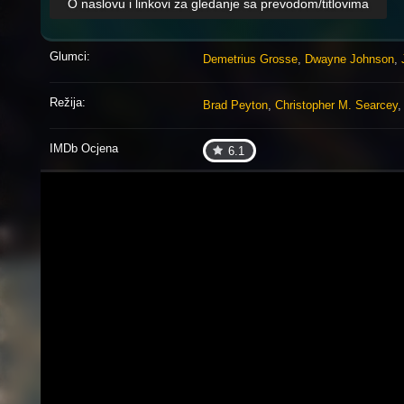
O naslovu i linkovi za gledanje sa prevodom/titlovima
Glumci:
Demetrius Grosse
,
Dwayne Johnson
,
Režija:
Brad Peyton
,
Christopher M. Searcey
IMDb Ocjena
6.1