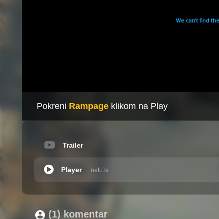
Pokreni
Rampage
klikom na Play
Trailer
Player
netu.tv
(1) komentar