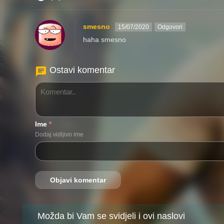
smesno
15/07/2020
Odgovori
haha smesno
Ostavi komentar
Ime
*
Dodaj vidljivo ime
Možda bi Vam se svidjeli i ovi naslovi