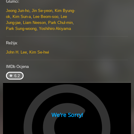
Glumci:
Jeong Jun-ho
,
Jin Se-yeon
,
Kim Byung-
ok
,
Kim Sun-a
,
Lee Beom-soo
,
Lee
Jung-jae
,
Liam Neeson
,
Park Chul-min
,
Park Sung-woong
,
Yoshihiro Akiyama
Režija:
John H. Lee
,
Kim Se-hwi
IMDb Ocjena
6.2