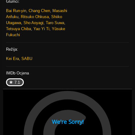
Glumci:
Bai Run-yin
,
Chang Chen
,
Masashi
Arifuku
,
Ritsuko Ohkusa
,
Shiiko
Utagawa
,
Sho Aoyagi
,
Taro Suwa
,
Tetsuya Chiba
,
Yao Yi Ti
,
Yûsuke
Fukuchi
Režija:
Kei Era
,
SABU
IMDb Ocjena
7.1