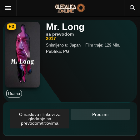
Mr. Long
HD
sa prevodom
2017
Snimljeno u: Japan
Film traje: 129 Min.
Publika: PG
Drama
O naslovu i linkovi za
Preuzmi
gledanje sa
prevodom/titlovima