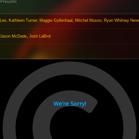
Preuzmi
Lee
,
Kathleen Turner
,
Maggie Gyllenhaal
,
Mitchel Musso
,
Ryan Whitney Ne
Jason McDade
,
Josh LaBrot