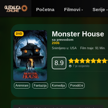
Početna
Filmovi
Serije
Monster House
DVD
sa prevodom
2006
Snimljeno u: USA
Film traje: 91 Min.
8.9
7
je ocijenilo
Animirani
Fantazija
Komedija
Porodični