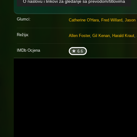
O naslovu i linkovi za gledanje sa prevodom/titlovima
Glumci:
Catherine O'Hara
,
Fred Willard
,
Jason 
Režija:
Allen Foster
,
Gil Kenan
,
Harald Kraut
,
IMDb Ocjena
6.6