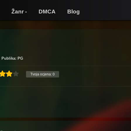
Žanr
DMCA
Blog
Publika: PG
Tvoja ocjena:
0