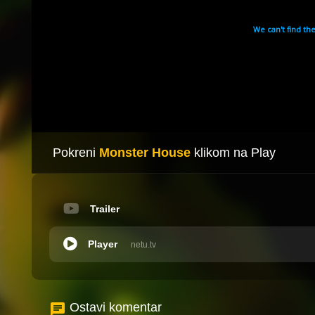
Pokreni
Monster House
klikom na Play
Trailer
Player
netu.tv
Ostavi komentar