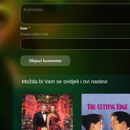
Ime
*
Dodaj vidljivo ime
Možda bi Vam se svidjeli i ovi naslovi