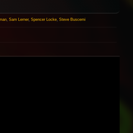
wman
,
Sam Lerner
,
Spencer Locke
,
Steve Buscemi