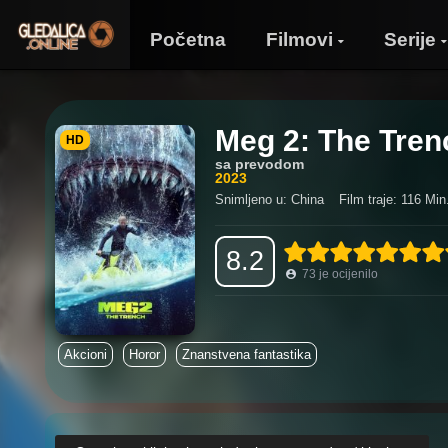
Početna
Filmovi
Serije
Meg 2: The Tren
HD
sa prevodom
2023
Snimljeno u: China
Film traje: 116 Min
8.2
73
je ocijenilo
Akcioni
Horor
Znanstvena fantastika