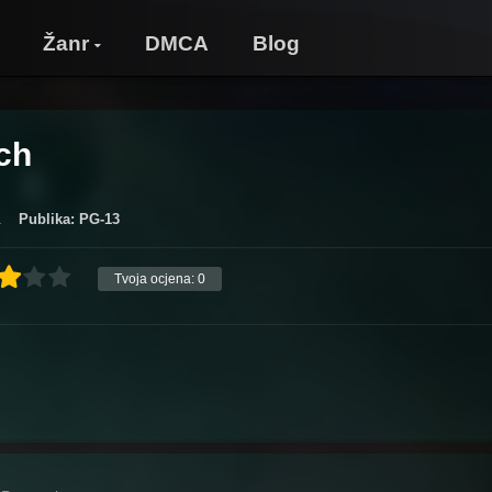
Žanr
DMCA
Blog
ch
.
Publika: PG-13
Tvoja ocjena:
0