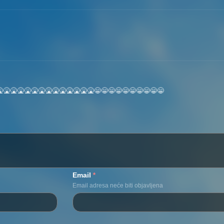
🤮🤮🤮🤮🤮🤮🤮🤮🤮🤮🤮🤮🤮🤮🤮😁😁😁😁😁😁😁😁😁😁
Email
*
Email adresa neće biti objavljena