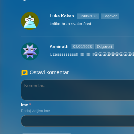
Luka Kokan
12/08/2023
Odgovori
koliko brzo svaka čast
Arminotti
02/09/2023
Odgovori
Užasssssssss!!!!!!!!!!!!!!!🤮🤮🤮🤮🤮🤮🤮
Ostavi komentar
Ime
*
Dodaj vidljivo ime