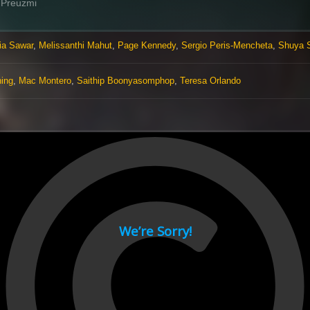
Preuzmi
ia Sawar
,
Melissanthi Mahut
,
Page Kennedy
,
Sergio Peris-Mencheta
,
Shuya S
ning
,
Mac Montero
,
Saithip Boonyasomphop
,
Teresa Orlando