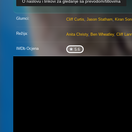
O naslovu i linkovi za gledanje sa prevodom/titlovima
Glumci:
Cliff Curtis
,
Jason Statham
,
Kiran Son
Režija:
Anita Christy
,
Ben Wheatley
,
Cliff Lan
IMDb Ocjena
5.6