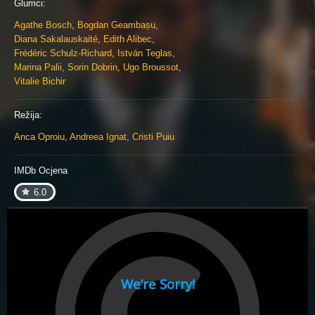
Glumci:
Agathe Bosch
,
Bogdan Geambașu
,
Diana Sakalauskaité
,
Edith Alibec
,
Frédéric Schulz-Richard
,
István Teglas
,
Marina Palii
,
Sorin Dobrin
,
Ugo Broussot
,
Vitalie Bichir
Režija:
Anca Oproiu
,
Andreea Ignat
,
Cristi Puiu
IMDb Ocjena
6.0