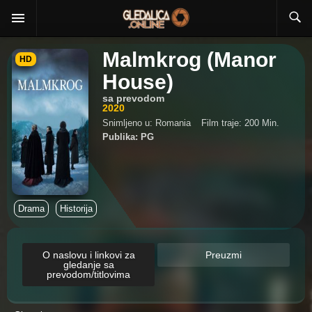
Malmkrog (Manor
HD
House)
sa prevodom
2020
Snimljeno u: Romania
Film traje: 200 Min.
Publika: PG
Drama
Historija
O naslovu i linkovi za
Preuzmi
gledanje sa
prevodom/titlovima