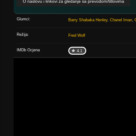
O naslovu i linkovi za gledanje sa prevodom/titlovima
Glumci:
Barry Shabaka Henley
,
Chanel Iman
,
Režija:
Fred Wolf
IMDb Ocjena
4.1