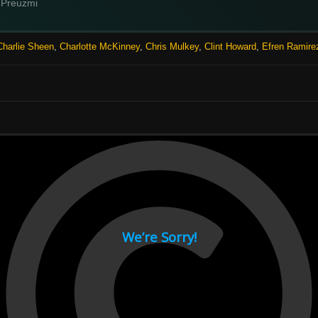
Preuzmi
Charlie Sheen
,
Charlotte McKinney
,
Chris Mulkey
,
Clint Howard
,
Efren Ramire