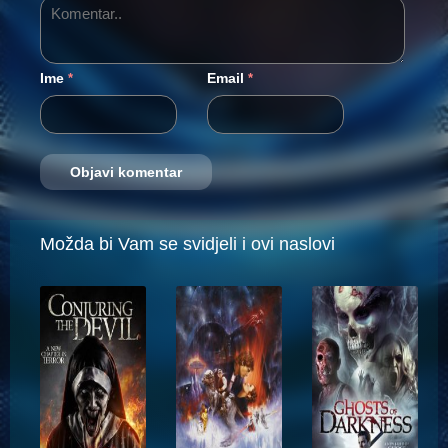
Ime
Email
*
*
Možda bi Vam se svidjeli i ovi naslovi