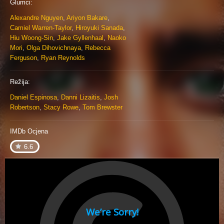
Glumci:
Alexandre Nguyen
,
Ariyon Bakare
,
Camiel Warren-Taylor
,
Hiroyuki Sanada
,
Hiu Woong-Sin
,
Jake Gyllenhaal
,
Naoko
Mori
,
Olga Dihovichnaya
,
Rebecca
Ferguson
,
Ryan Reynolds
Režija:
Daniel Espinosa
,
Danni Lizaitis
,
Josh
Robertson
,
Stacy Rowe
,
Tom Brewster
IMDb Ocjena
6.6