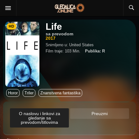
Life
HD
sa prevodom
2017
Snimljeno u: United States
Film traje: 103 Min.
Publika: R
Horor
Triler
Znanstvena fantastika
O naslovu i linkovi za
Preuzmi
gledanje sa
prevodom/titlovima