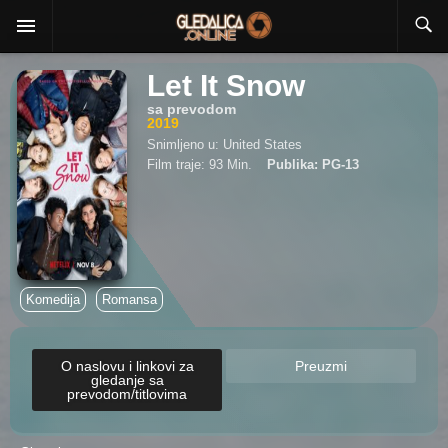
Let It Snow
sa prevodom
2019
Snimljeno u: United States
Film traje: 93 Min.
Publika: PG-13
Komedija
Romansa
O naslovu i linkovi za
Preuzmi
gledanje sa
prevodom/titlovima