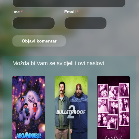
Ime
Email
*
*
Možda bi Vam se svidjeli i ovi naslovi