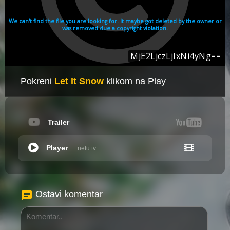
Pokreni
Let It Snow
klikom na Play
Trailer
Player
netu.tv
Ostavi komentar