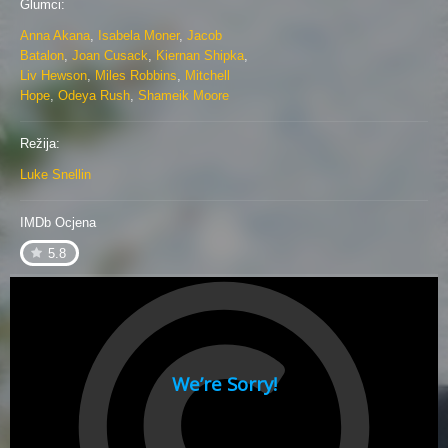
Glumci:
Anna Akana
,
Isabela Moner
,
Jacob
Batalon
,
Joan Cusack
,
Kiernan Shipka
,
Liv Hewson
,
Miles Robbins
,
Mitchell
Hope
,
Odeya Rush
,
Shameik Moore
Režija:
Luke Snellin
IMDb Ocjena
5.8