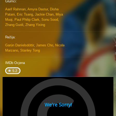
Glumci:
Aarif Rahman
,
Amyra Dastur
,
Disha
Patani
,
Eric Tsang
,
Jackie Chan
,
Miya
Muqi
,
Paul Philip Clark
,
Sonu Sood
,
Zhang Guoli
,
Zhang Yixing
Režija:
Garún Daníelsdóttir
,
James Cho
,
Nicola
Marzano
,
Stanley Tong
IMDb Ocjena
5.2