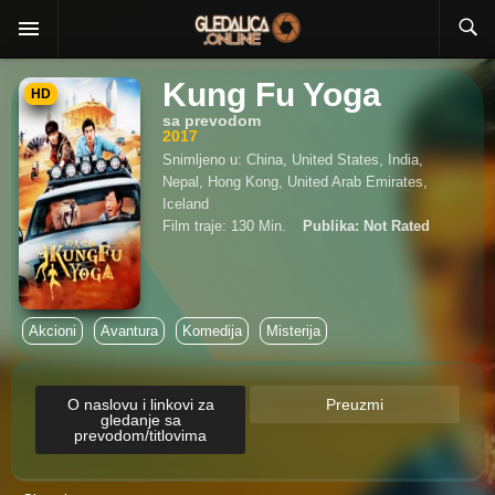
Kung Fu Yoga
HD
sa prevodom
2017
Snimljeno u: China, United States, India,
Nepal, Hong Kong, United Arab Emirates,
Iceland
Film traje: 130 Min.
Publika: Not Rated
Akcioni
Avantura
Komedija
Misterija
O naslovu i linkovi za
Preuzmi
gledanje sa
prevodom/titlovima