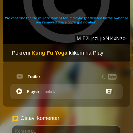
Pokreni
Kung Fu Yoga
klikom na Play
Trailer
Player
netu.tv
Ostavi komentar