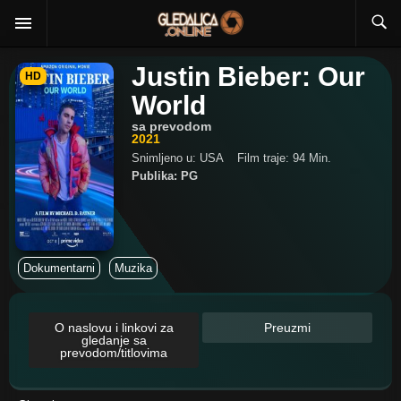
Justin Bieber: Our
HD
World
sa prevodom
2021
Snimljeno u: USA
Film traje: 94 Min.
Publika: PG
Dokumentarni
Muzika
O naslovu i linkovi za
Preuzmi
gledanje sa
prevodom/titlovima