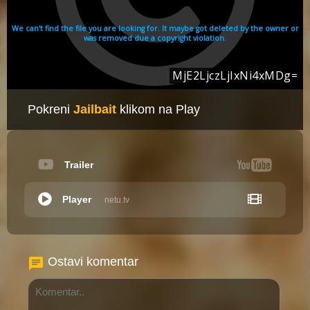
Pokreni
Jailbait
klikom na Play
Trailer
Player
netu.tv
Ostavi komentar