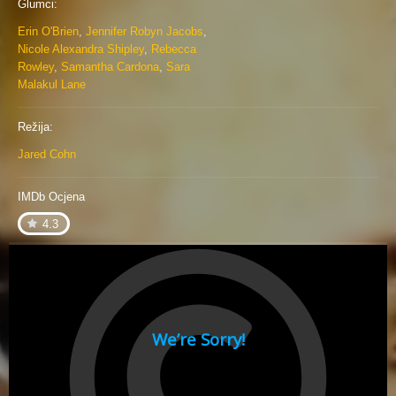
Glumci:
Erin O'Brien
,
Jennifer Robyn Jacobs
,
Nicole Alexandra Shipley
,
Rebecca
Rowley
,
Samantha Cardona
,
Sara
Malakul Lane
Režija:
Jared Cohn
IMDb Ocjena
4.3