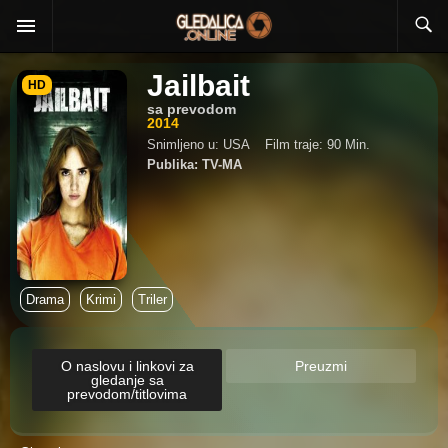
Jailbait
HD
sa prevodom
2014
Snimljeno u: USA
Film traje: 90 Min.
Publika: TV-MA
Drama
Krimi
Triler
O naslovu i linkovi za
Preuzmi
gledanje sa
prevodom/titlovima