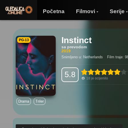
Početna
Filmovi
Serije
Instinct
PG-13
sa prevodom
2019
Snimljeno u: Netherlands
Film traje: 9
5.8
18
je ocijenilo
Drama
Triler