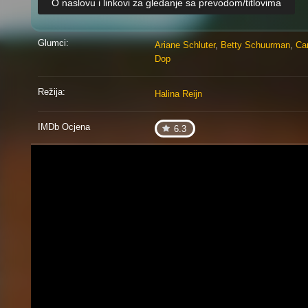
O naslovu i linkovi za gledanje sa prevodom/titlovima
Glumci:
Ariane Schluter
,
Betty Schuurman
,
Ca
Dop
Režija:
Halina Reijn
IMDb Ocjena
6.3