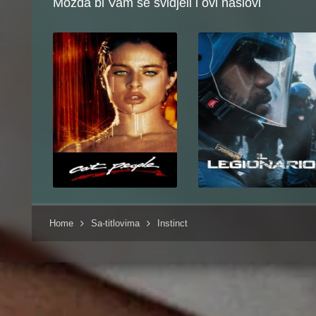
Možda bi Vam se svidjeli i ovi naslovi
Home
Sa-titlovima
Instinct