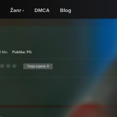
Žanr
DMCA
Blog
8 Min.
Publika: PG
Tvoja ocjena:
0