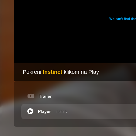
Pokreni
Instinct
klikom na Play
Trailer
Player
netu.tv