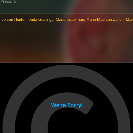
Preuzmi
rice van Houten
,
Juda Goslinga
,
Maria Kraakman
,
Marie-Mae van Zuilen
,
Mar