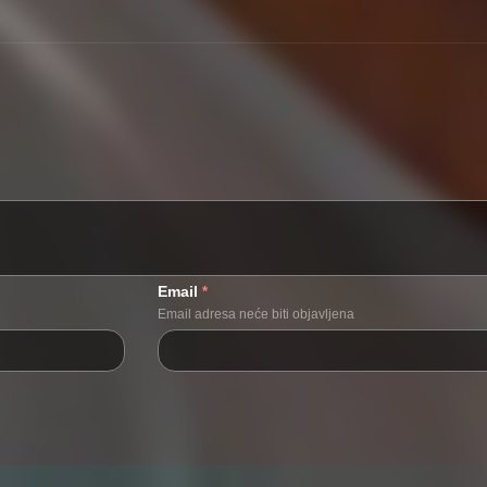
Email
*
Email adresa neće biti objavljena