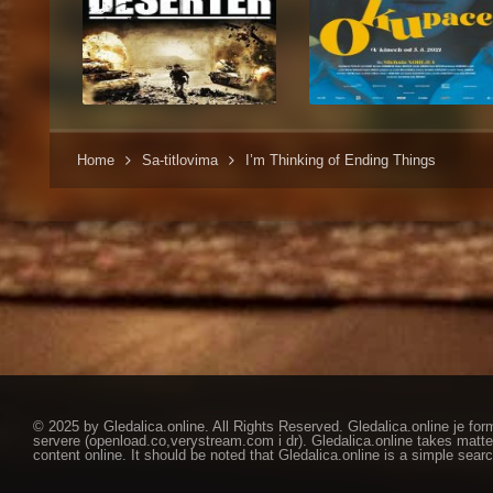
Home
Sa-titlovima
I’m Thinking of Ending Things
© 2025 by Gledalica.online. All Rights Reserved. Gledalica.online je for
servere (openload.co,verystream.com i dr). Gledalica.online takes matte
content online. It should be noted that Gledalica.online is a simple searc