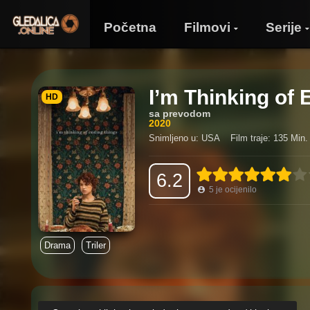
Početna
Filmovi
Serije
I’m Thinking of
HD
sa prevodom
2020
Snimljeno u: USA
Film traje: 135 Min.
6.2
5
je ocijenilo
Drama
Triler