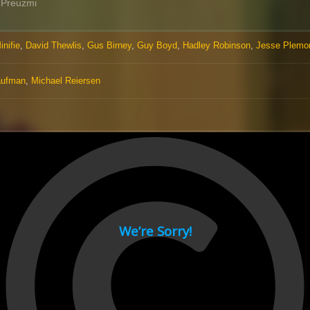
Preuzmi
inifie
,
David Thewlis
,
Gus Birney
,
Guy Boyd
,
Hadley Robinson
,
Jesse Plemo
aufman
,
Michael Reiersen