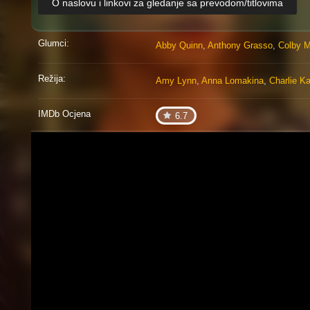
O naslovu i linkovi za gledanje sa prevodom/titlovima
Glumci:
Abby Quinn
,
Anthony Grasso
,
Colby M
Režija:
Amy Lynn
,
Anna Lomakina
,
Charlie K
IMDb Ocjena
6.7