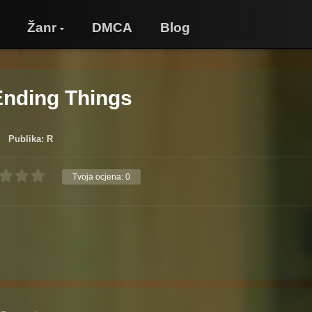
Žanr
DMCA
Blog
 Ending Things
Publika: R
Tvoja ocjena:
0