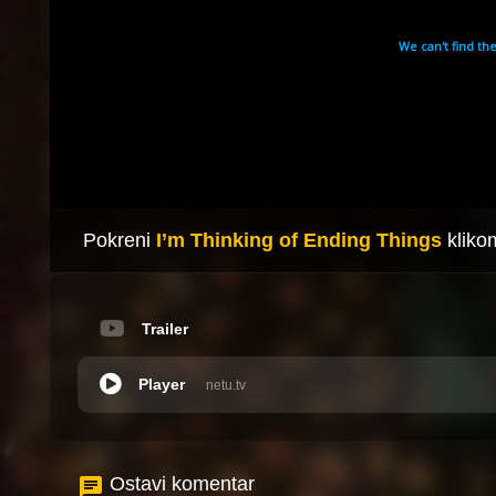
Pokreni
I’m Thinking of Ending Things
kliko
Trailer
Player
netu.tv
Ostavi komentar