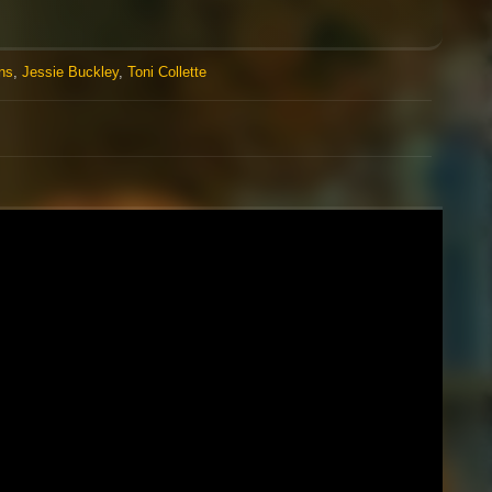
ns
,
Jessie Buckley
,
Toni Collette