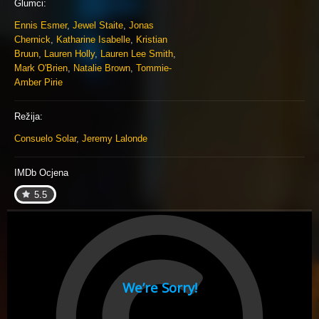
Glumci:
Ennis Esmer
,
Jewel Staite
,
Jonas
Chernick
,
Katharine Isabelle
,
Kristian
Bruun
,
Lauren Holly
,
Lauren Lee Smith
,
Mark O'Brien
,
Natalie Brown
,
Tommie-
Amber Pirie
Režija:
Consuelo Solar
,
Jeremy Lalonde
IMDb Ocjena
5.5