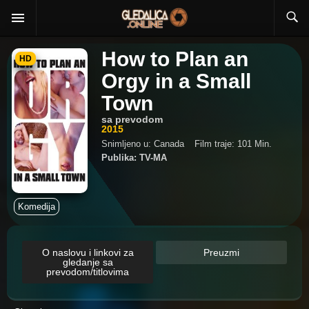
How to Plan an
HD
Orgy in a Small
Town
sa prevodom
2015
Snimljeno u: Canada
Film traje: 101 Min.
Publika: TV-MA
Komedija
O naslovu i linkovi za
Preuzmi
gledanje sa
prevodom/titlovima