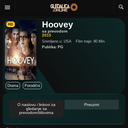
Hoovey
HD
sa prevodom
2015
Snimljeno u: USA
Film traje: 90 Min.
Publika: PG
Drama
Porodični
O naslovu i linkovi za
Preuzmi
gledanje sa
prevodom/titlovima