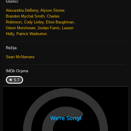
Glumci:
Alexandria DeBerry
,
Alyson Stoner
,
Brandon Mychal Smith
,
Charles
Robinson
,
Cody Linley
,
Elise Baughman
,
Glenn Morshower
,
Jordan Farris
,
Lauren
Holly
,
Patrick Warburton
Režija:
Sean McNamara
IMDb Ocjena
5.7