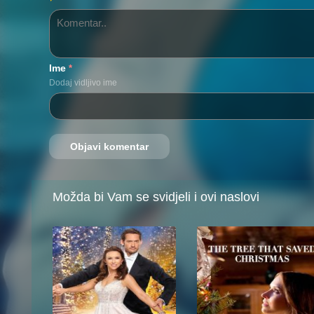
Ime
*
Dodaj vidljivo ime
Možda bi Vam se svidjeli i ovi naslovi