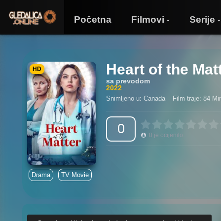
Početna
Filmovi
Serije
Heart of the Mat
HD
sa prevodom
2022
Snimljeno u: Canada
Film traje: 84 Mi
0
0
je ocijenilo
Drama
TV Movie