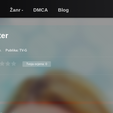
Žanr
DMCA
Blog
ter
n.
Publika: TV-G
Tvoja ocjena:
0