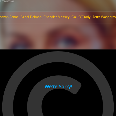
Preuzmi
havan Jenati
,
Azriel Dalman
,
Chandler Massey
,
Gail O'Grady
,
Jerry Wasserm