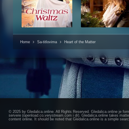
Home
Sa-titlovima
Heart of the Matter
© 2025 by Gledalica.online. All Rights Reserved. Gledalica.online je for
servere (openload.co,verystream.com i dr). Gledalica.online takes matte
content online. It should be noted that Gledalica.online is a simple searc