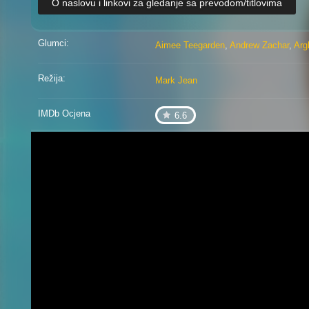
O naslovu i linkovi za gledanje sa prevodom/titlovima
Glumci:
Aimee Teegarden
,
Andrew Zachar
,
Arg
Režija:
Mark Jean
IMDb Ocjena
6.6