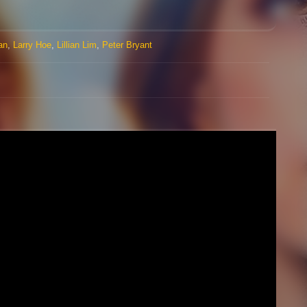
an
,
Larry Hoe
,
Lillian Lim
,
Peter Bryant