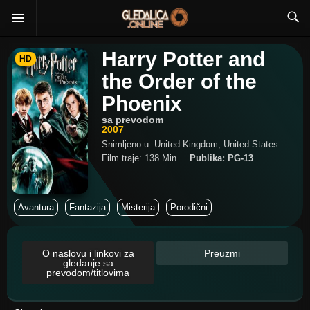
Harry Potter and
HD
the Order of the
Phoenix
sa prevodom
2007
Snimljeno u: United Kingdom, United States
Film traje: 138 Min.
Publika: PG-13
Avantura
Fantazija
Misterija
Porodični
O naslovu i linkovi za
Preuzmi
gledanje sa
prevodom/titlovima