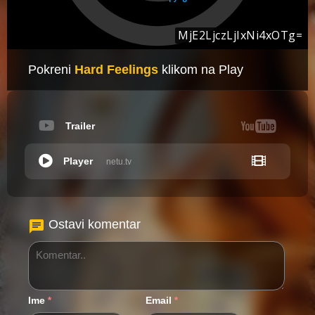
Pokreni
Hard Feelings
klikom na Play
Trailer
Player
netu.tv
Ostavi komentar
Ime
Email
*
*