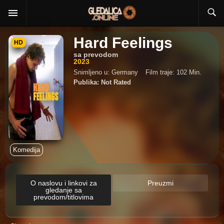
Hard Feelings
HD
sa prevodom
2023
Snimljeno u: Germany
Film traje: 102 Min.
Publika: Not Rated
Komedija
O naslovu i linkovi za
Preuzmi
gledanje sa
prevodom/titlovima