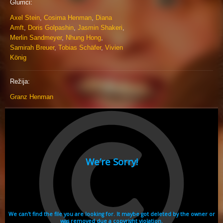
Glumci:
Axel Stein
,
Cosima Henman
,
Diana
Amft
,
Doris Golpashin
,
Jasmin Shakeri
,
Merlin Sandmeyer
,
Nhung Hong
,
Samirah Breuer
,
Tobias Schäfer
,
Vivien
König
Režija:
Granz Henman