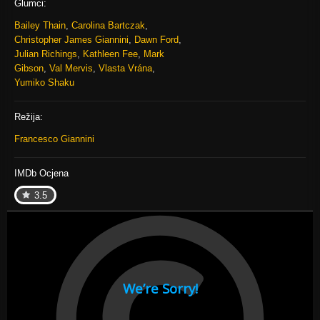
Glumci:
Bailey Thain
,
Carolina Bartczak
,
Christopher James Giannini
,
Dawn Ford
,
Julian Richings
,
Kathleen Fee
,
Mark
Gibson
,
Val Mervis
,
Vlasta Vrána
,
Yumiko Shaku
Režija:
Francesco Giannini
IMDb Ocjena
3.5