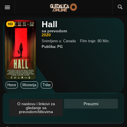
Hall
HD
sa prevodom
2020
Snimljeno u: Canada
Film traje: 80 Min.
Publika: PG
Horor
Misterija
Triler
O naslovu i linkovi za
Preuzmi
gledanje sa
prevodom/titlovima