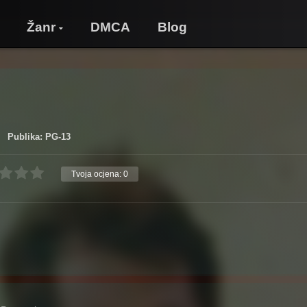
Žanr
DMCA
Blog
Publika: PG-13
Tvoja ocjena:
0