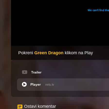
Pokreni
Green Dragon
klikom na Play
Trailer
Player
netu.tv
Ostavi komentar