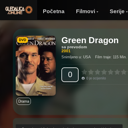
Početna
Filmovi
Serije
Green Dragon
DVD
sa prevodom
2001
Snimljeno u: USA
Film traje: 115 Min.
0
0
je ocijenilo
Drama