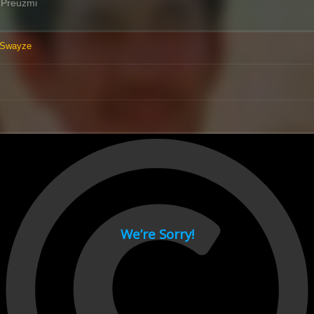
Preuzmi
 Swayze