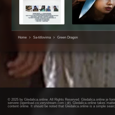
Home
Sa-titlovima
Green Dragon
© 2025 by Gledalica.online. All Rights Reserved. Gledalica.online je for
servere (openload.co,verystream.com i dr). Gledalica.online takes matte
content online. It should be noted that Gledalica.online is a simple searc