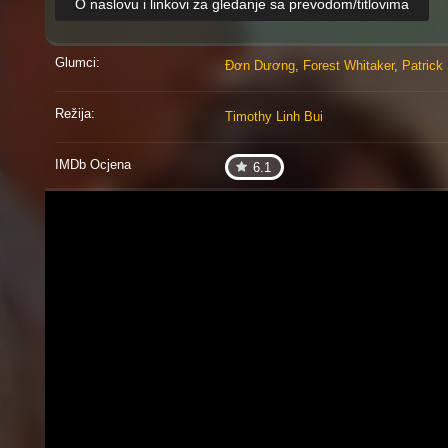
O naslovu i linkovi za gledanje sa prevodom/titlovima
Glumci:
Đơn Dương
,
Forest Whitaker
,
Patrick
Režija:
Timothy Linh Bui
IMDb Ocjena
6.1