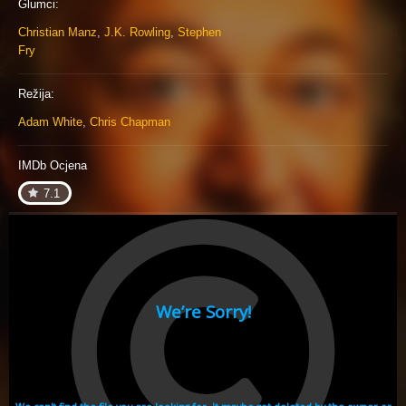
Glumci:
Christian Manz
,
J.K. Rowling
,
Stephen
Fry
Režija:
Adam White
,
Chris Chapman
IMDb Ocjena
7.1