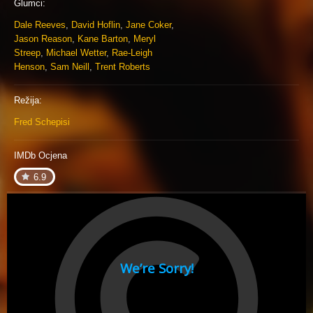
Glumci:
Dale Reeves
,
David Hoflin
,
Jane Coker
,
Jason Reason
,
Kane Barton
,
Meryl
Streep
,
Michael Wetter
,
Rae-Leigh
Henson
,
Sam Neill
,
Trent Roberts
Režija:
Fred Schepisi
IMDb Ocjena
6.9