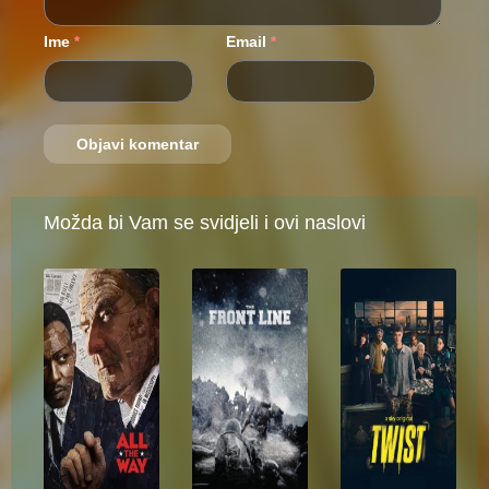
Ime
Email
*
*
Možda bi Vam se svidjeli i ovi naslovi