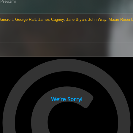
Preuzmi
ancroft
,
George Raft
,
James Cagney
,
Jane Bryan
,
John Wray
,
Maxie Rosen