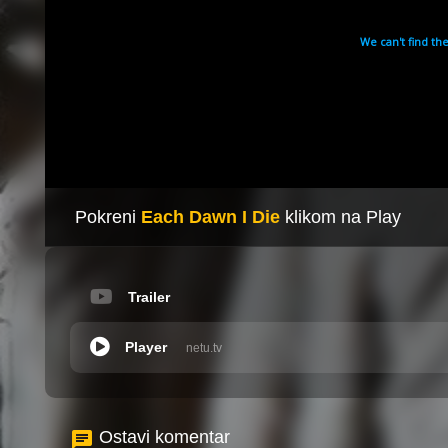
Pokreni
Each Dawn I Die
klikom na Play
Trailer
Player
netu.tv
Ostavi komentar