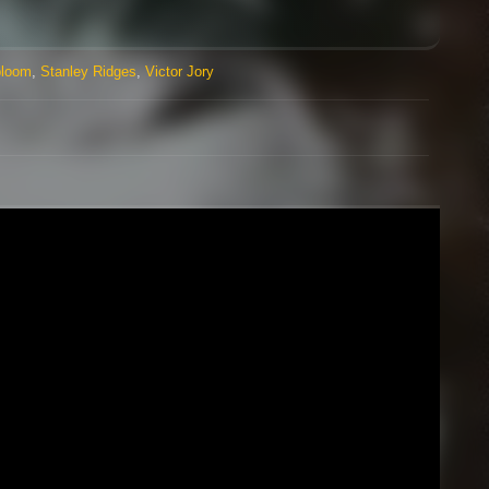
bloom
,
Stanley Ridges
,
Victor Jory