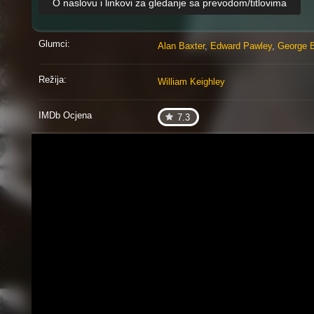
O naslovu i linkovi za gledanje sa prevodom/titlovima
Glumci:
Alan Baxter
,
Edward Pawley
,
George B
Režija:
William Keighley
IMDb Ocjena
7.3