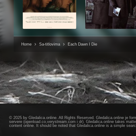
Home
Sa-titlovima
Each Dawn I Die
© 2025 by Gledalica.online. All Rights Reserved. Gledalica.online je for
servere (openload.co,verystream.com i dr). Gledalica.online takes matte
content online. It should be noted that Gledalica.online is a simple searc