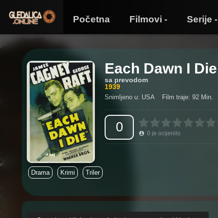
Početna
Filmovi
Serije
Each Dawn I Die
sa prevodom
1939
Snimljeno u: USA
Film traje: 92 Min.
0
0
je ocijenilo
Drama
Krimi
Triler